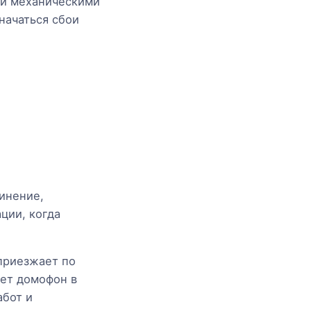
 и механическими
начаться сбои
инение,
ции, когда
приезжает по
ает домофон в
абот и