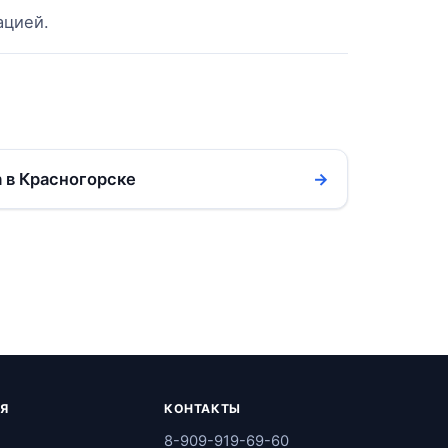
ацией.
 в Красногорске
→
Я
КОНТАКТЫ
8-909-919-69-60