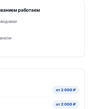
ованием работаем
оводчики
анели
от 2 000 ₽
от 2 000 ₽