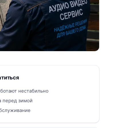
атиться
аботают нестабильно
 перед зимой
обслуживание