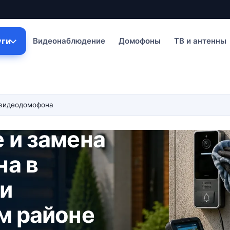
уги
Видеонаблюдение
Домофоны
ТВ и антенны
видеодомофона
 и замена
а в
 и
м районе