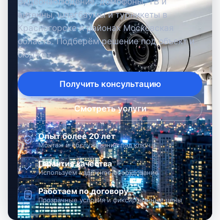
Видеонаблюдение, домофоны, ТВ и
антенны, шлагбаумы и турникеты в
Красногорске и районах Московская
область. Подберём решение под объект и
бюджет.
Получить консультацию
Смотреть услуги
Опыт более 20 лет
Монтаж и обслуживание под ключ
Гарантия качества
Используем надёжное оборудование
Работаем по договору
Прозрачные условия и фиксированные цены